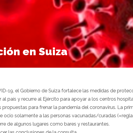
SOCIACIÓN
NOTICIAS
AGENDA
ASOCIADOS
ción en Suiza
ID-19, el Gobierno de Suiza fortalece las medidas de protecc
al país y recurre al Ejército para apoyar a los centros hospit
propuestas para frenar la pandemia del coronavirus. La prime
 de ocio solamente a las personas vacunadas/curadas («regla 
ierre de algunos lugares como bares y restaurantes.
cer las conclusiones de la consulta.