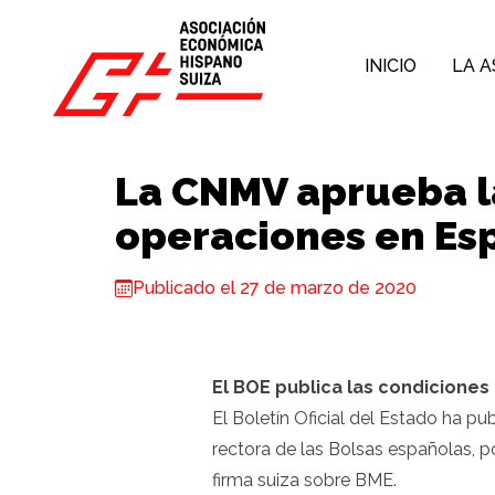
Skip to content
INICIO
LA A
La CNMV aprueba l
operaciones en Es
Publicado el 27 de marzo de 2020
El BOE publica las condicione
El Boletín Oficial del Estado
ha pub
rectora de las Bolsas españolas, p
firma suiza sobre BME.