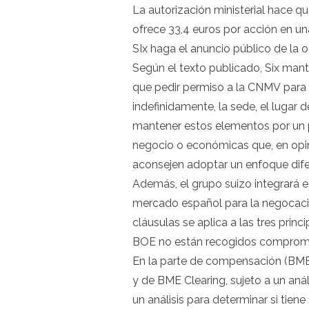
La autorización ministerial hace q
ofrece 33,4 euros por acción en u
SIx haga el anuncio público de la of
Según el texto publicado, Six man
que pedir permiso a la
CNMV
para 
indefinidamente, la sede, el lugar
mantener estos elementos por un p
negocio o económicas que, en opin
aconsejen adoptar un enfoque dife
Además, el grupo suizo integrará e
mercado español para la negocació
cláusulas se aplica a las tres prin
BOE no están recogidos compromiso
En la parte de compensación (BME C
y de BME Clearing, sujeto a un anál
un análisis para determinar si tien