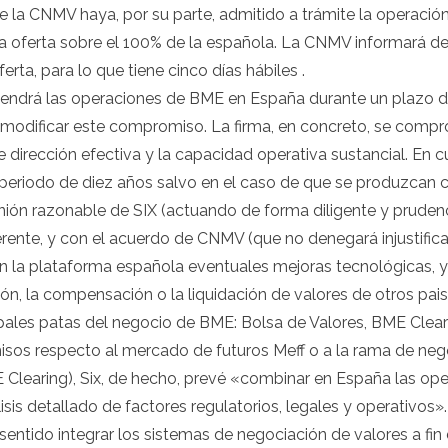
ue la CNMV haya, por su parte,
admitido a trámite la operació
na oferta sobre el 100% de la española. La CNMV informará d
erta, para lo que tiene cinco días hábiles .
tendrá las operaciones de BME en España durante un plazo de
modificar este compromiso. La firma, en concreto, se comp
 de dirección efectiva y la capacidad operativa sustancial. En
eriodo de diez años salvo en el caso de que se produzcan 
ión razonable de SIX (actuando de forma diligente y prudenc
rente, y con el acuerdo de CNMV (que no denegará injustifi
n la plataforma española eventuales mejoras tecnológicas, y 
n, la compensación o la liquidación de valores de otros pai
cipales patas del negocio de BME: Bolsa de Valores, BME Cleari
s respecto al mercado de futuros Meff o a la rama de negoci
learing), Six, de hecho, prevé «combinar en España las oper
isis detallado de factores regulatorios, legales y operativos».
e sentido integrar los sistemas de negociación de valores a f