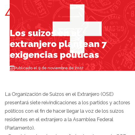
Skip to content
Los suizos en el
extranjero plantean 7
exigencias políticas
Publicado el 9 de noviembre de 2022
La Organización de Suizos en el Extranjero (OSE)
presentará siete reivindicaciones a los partidos y actores
políticos con el fin de hacer llegar la voz de los suizos
residentes en el extranjero a la Asamblea Federal
(Parlamento).