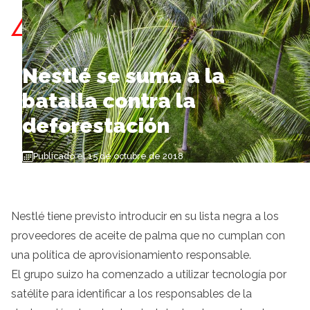
Skip to content
Nestlé se suma a la
batalla contra la
deforestación
Publicado el 15 de octubre de 2018
Nestlé tiene previsto introducir en su lista negra a los
proveedores de aceite de palma que no cumplan con
una política de aprovisionamiento responsable.
El grupo suizo ha comenzado a utilizar tecnología por
satélite para identificar a los responsables de la