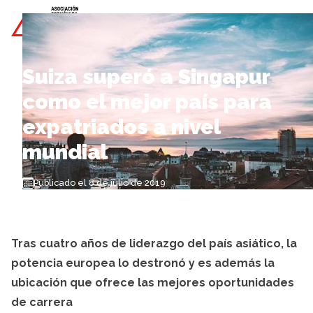
Skip to content
Suiza superó a Singapur
como el mejor país para
expatriados a nivel
mundial
Publicado el 8 de julio de 2019
Tras cuatro años de liderazgo del país asiático, la
potencia europea lo destronó y es además la
ubicación que ofrece las mejores oportunidades
de carrera