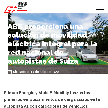
Skip to content
ABB proporciona una
solución de movilidad
eléctrica integral para la
red nacional de
autopistas de Suiza
Publicado el 14 de julio de 2020
Primeo Energie y Alpiq E-Mobility lanzan los
primeros emplazamientos de carga suizos en la
autopista A2 con cargadores de vehículos