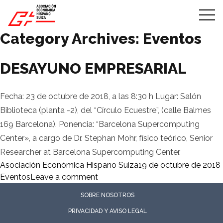
Skip to content
Category Archives:
Eventos
DESAYUNO EMPRESARIAL
Fecha: 23 de octubre de 2018, a las 8:30 h Lugar: Salón
Biblioteca (planta -2), del “Círculo Ecuestre”, (calle Balmes
169 Barcelona). Ponencia: “Barcelona Supercomputing
Center», a cargo de Dr. Stephan Mohr, físico teórico, Senior
Researcher at Barcelona Supercomputing Center.
Posted by
Asociación Económica Hispano Suiza
19 de octubre de 2018
on DESAYUNO EMPRESARIAL
Eventos
Leave a comment
SOBRE NOSOTROS
PRIVACIDAD Y AVISO LEGAL