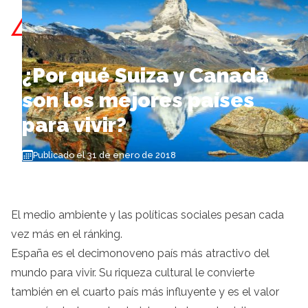
Skip to content
¿Por qué Suiza y Canadá
son los mejores países
para vivir?
Publicado el 31 de enero de 2018
El medio ambiente y las políticas sociales pesan cada
vez más en el ránking.
España es el decimonoveno país más atractivo del
mundo para vivir. Su riqueza cultural le convierte
también en el cuarto país más influyente y es el valor