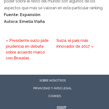
poder sobre el resto del mundo son algunos de los
aspectos que más se valoran en este particular ránking.
Fuente: Expansión
Autora: Emelia Viaña
«
Presidente suizo pide
Suiza, el país más
prudencia en debate
innovador de 2017
»
sobre acuerdo marco
con Bruselas
SOBRE NOSOTROS
PRIVACIDAD Y AVISO LEGAL
COOKIES