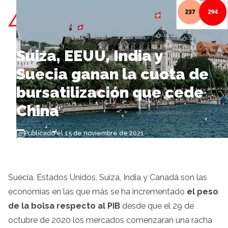
Skip to content
Suiza, EEUU, India y
Suecia ganan la cuota de
bursatilización que cede
China
Publicado el 15 de noviembre de 2021
Suecia, Estados Unidos, Suiza, India y Canadá son las
economías en las que más se ha incrementado
el peso
de la bolsa respecto al PIB
desde que el 29 de
octubre de 2020 los mercados comenzaran una racha