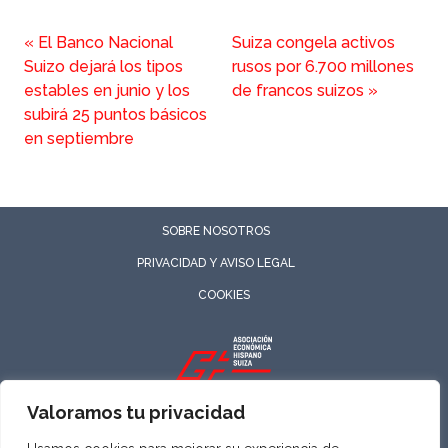
«
El Banco Nacional
Suiza congela activos
Suizo dejará los tipos
rusos por 6.700 millones
estables en junio y los
de francos suizos
»
subirá 25 puntos básicos
en septiembre
SOBRE NOSOTROS
PRIVACIDAD Y AVISO LEGAL
COOKIES
ASOCIACIÓN ECONÓMICA HISPANO SUIZA
Valoramos tu privacidad
Todos los derechos reservados