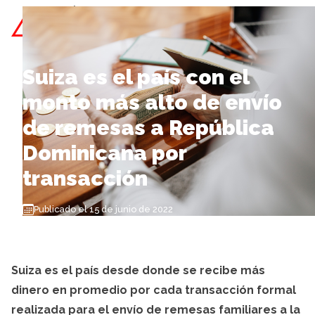
Skip to content
Suiza es el país con el
monto más alto de envío
de remesas a República
Dominicana por
transacción
Publicado el 15 de junio de 2022
Suiza es el país desde donde se recibe más
dinero en promedio por cada transacción formal
realizada para el envío de remesas familiares a la