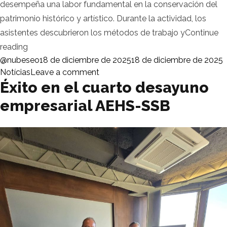
desempeña una labor fundamental en la conservación del
patrimonio histórico y artístico. Durante la actividad, los
asistentes descubrieron los métodos de trabajo y
Continue
«Visita al Laboratorio de Patrimonio de SGS: una expe
reading
Posted by
P
@nubeseo
18 de diciembre de 2025
18 de diciembre de 2025
on Visita al Laboratorio de Patrim
Notícias
Leave a comment
Éxito en el cuarto desayuno
empresarial AEHS-SSB