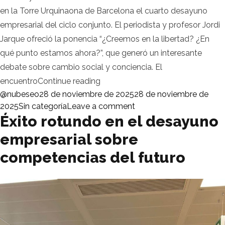
en la Torre Urquinaona de Barcelona el cuarto desayuno
empresarial del ciclo conjunto. El periodista y profesor Jordi
Jarque ofreció la ponencia “¿Creemos en la libertad? ¿En
qué punto estamos ahora?”, que generó un interesante
debate sobre cambio social y conciencia. El
«Éxito en el cuarto desayuno em
encuentro
Continue reading
Posted by
@nubeseo
28 de noviembre de 2025
28 de noviembre de
Posted in
on Éxito en el cuarto 
2025
Sin categoría
Leave a comment
Éxito rotundo en el desayuno
empresarial sobre
competencias del futuro