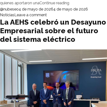
«Desayuno empresari
quienes aportaron una
Continue reading
Posted by
Posted in
@nubeseo
4 de mayo de 2026
4 de mayo de 2026
on Desayuno empresarial conjun
Notícias
Leave a comment
La AEHS celebró un Desayuno
Empresarial sobre el futuro
del sistema eléctrico