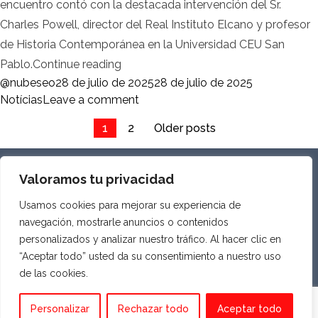
encuentro contó con la destacada intervención del Sr.
Charles Powell, director del Real Instituto Elcano y profesor
de Historia Contemporánea en la Universidad CEU San
«Desayuno empresarial en Madrid con 
Pablo.
Continue reading
Posted by
Posted in
@nubeseo
28 de julio de 2025
28 de julio de 2025
on Desayuno empresarial en Madri
Notícias
Leave a comment
Paginación
1
2
Older posts
de
entradas
SOBRE NOSOTROS
Valoramos tu privacidad
PRIVACIDAD Y AVISO LEGAL
Usamos cookies para mejorar su experiencia de
COOKIES
navegación, mostrarle anuncios o contenidos
personalizados y analizar nuestro tráfico. Al hacer clic en
“Aceptar todo” usted da su consentimiento a nuestro uso
de las cookies.
ASOCIACIÓN ECONÓMICA HISPANO SUIZA
Todos los derechos reservados
Personalizar
Rechazar todo
Aceptar todo