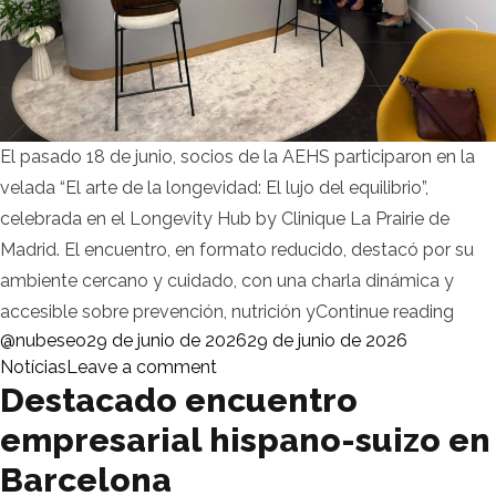
El pasado 18 de junio, socios de la AEHS participaron en la
velada “El arte de la longevidad: El lujo del equilibrio”,
celebrada en el Longevity Hub by Clinique La Prairie de
Madrid. El encuentro, en formato reducido, destacó por su
ambiente cercano y cuidado, con una charla dinámica y
«La A
accesible sobre prevención, nutrición y
Continue reading
Posted by
Posted in
@nubeseo
29 de junio de 2026
29 de junio de 2026
on La AEHS participa en una velad
Notícias
Leave a comment
Destacado encuentro
empresarial hispano-suizo en
Barcelona