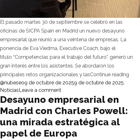
El pasado martes 30 de septiembre se celebró en las
oficinas de SICPA Spain en Madrid un nuevo desayuno
empresarial que reunió a una veintena de empresas. La
ponencia de Eva Viedma, Executive Coach, bajo el
título “Competencias para el trabajo del futuro”, generó un
gran interés entre los asistentes. Se abordaron los
«Éxi
principales retos organizacionales y las
Continue reading
Posted by
Posted
@nubeseo
9 de octubre de 2025
9 de octubre de 2025
on Éxito rotundo en el desayuno 
Notícias
Leave a comment
Desayuno empresarial en
Madrid con Charles Powell:
una mirada estratégica al
papel de Europa