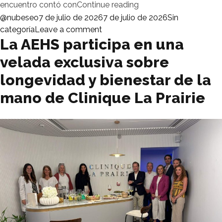
«La AEHS congrega a e
encuentro contó con
Continue reading
Posted by
Posted in
@nubeseo
7 de julio de 2026
7 de julio de 2026
Sin
on La AEHS congrega a empresas 
categoría
Leave a comment
La AEHS participa en una
velada exclusiva sobre
longevidad y bienestar de la
mano de Clinique La Prairie