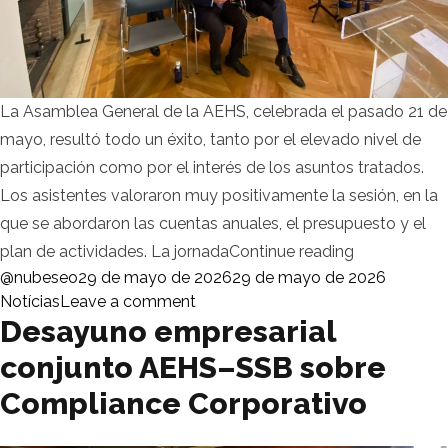
La Asamblea General de la AEHS, celebrada el pasado 21 de
mayo, resultó todo un éxito, tanto por el elevado nivel de
participación como por el interés de los asuntos tratados.
Los asistentes valoraron muy positivamente la sesión, en la
que se abordaron las cuentas anuales, el presupuesto y el
«Alta partic
plan de actividades. La jornada
Continue reading
Posted by
Posted i
@nubeseo
29 de mayo de 2026
29 de mayo de 2026
on Alta participación y gran acog
Notícias
Leave a comment
Desayuno empresarial
conjunto AEHS–SSB sobre
Compliance Corporativo