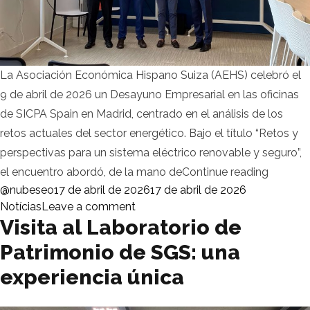
La Asociación Económica Hispano Suiza (AEHS) celebró el
9 de abril de 2026 un Desayuno Empresarial en las oficinas
de SICPA Spain en Madrid, centrado en el análisis de los
retos actuales del sector energético. Bajo el título “Retos y
perspectivas para un sistema eléctrico renovable y seguro”,
«La AEH
el encuentro abordó, de la mano de
Continue reading
Posted by
Posted in
@nubeseo
17 de abril de 2026
17 de abril de 2026
on La AEHS celebró un Desayuno Em
Notícias
Leave a comment
Visita al Laboratorio de
Patrimonio de SGS: una
experiencia única