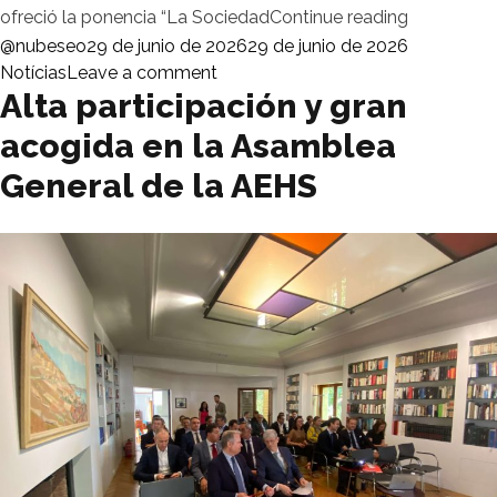
«Destacado
ofreció la ponencia “La Sociedad
Continue reading
Posted by
Posted in
@nubeseo
29 de junio de 2026
29 de junio de 2026
on Destacado encuentro empresar
Notícias
Leave a comment
Alta participación y gran
acogida en la Asamblea
General de la AEHS