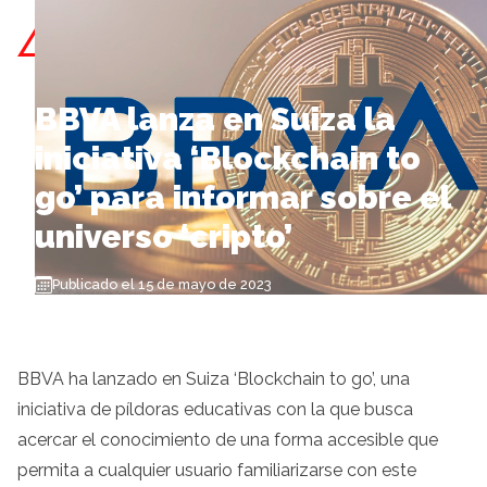
Skip to content
BBVA lanza en Suiza la
iniciativa ‘Blockchain to
go’ para informar sobre el
universo ‘cripto’
Publicado el 15 de mayo de 2023
BBVA ha lanzado en Suiza ‘Blockchain to go’, una
iniciativa de píldoras educativas con la que busca
acercar el conocimiento de una forma accesible que
permita a cualquier usuario familiarizarse con este