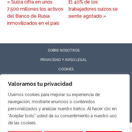
«
Suiza cifra en unos
El 40% de los
7.500 millones los activos
trabajadores suizos se
del Banco de Rusia
siente agotado
»
inmovilizados en el país
SOBRE NOSOTROS
PRIVACIDAD Y AVISO LEGAL
COOKIES
Valoramos tu privacidad
Usamos cookies para mejorar su experiencia de
ASOCIACIÓN ECONÓMICA HISPANO SUIZA
navegación, mostrarle anuncios o contenidos
Todos los derechos reservados
personalizados y analizar nuestro tráfico. Al hacer clic en
“Aceptar todo” usted da su consentimiento a nuestro uso
de las cookies.