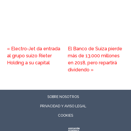
«
Electro-Jet da entrada
El Banco de Suiza pierde
al grupo suizo Rieter
más de 13.000 millones
Holding a su capital
en 2018, pero repartirá
dividendo
»
SOBRE NOSOTROS
PRIVACIDAD Y AVISO LEGAL
COOKIES