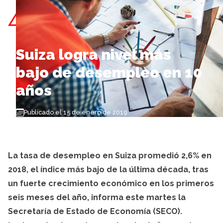
Skip to content
Suiza logra nivel más
bajo de desempleo en 10
años
Publicado el 15 de enero de 2019
La tasa de desempleo en Suiza promedió 2,6% en
2018, el índice más bajo de la última década, tras
un fuerte crecimiento económico en los primeros
seis meses del año, informa este martes la
Secretaría de Estado de Economía (SECO).