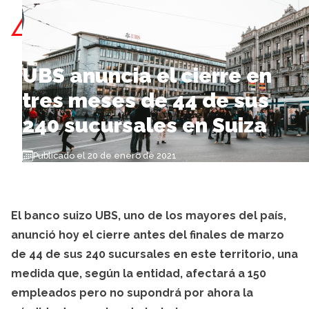
Skip to content
UBS anuncia el cierre en
tres meses de 44 de sus
240 sucursales en Suiza
Publicado el 20 de enero de 2021
El banco suizo UBS, uno de los mayores del país,
anunció hoy el cierre antes del finales de marzo
de 44 de sus 240 sucursales en este territorio, una
medida que, según la entidad, afectará a 150
empleados pero no supondrá por ahora la